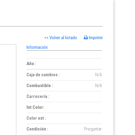
<< Volver al listado
Imprimir
Información:
Año :
Caja de cambios :
N/A
Combustible :
N/A
Carrocería :
Int Color:
Color ext :
Condición :
Preguntar